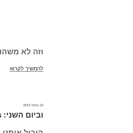
וזה לא משהו ר
להמשיך לקרוא
WW
#3:
והפע
לשם
שינוי
הגרמ
10 במאי 2014
פורסם
באמצ
וביום השני: The realm of politics – ghosts and roles
ב
הוביל אותנו 