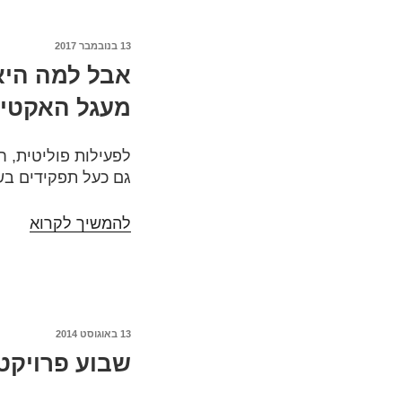
13 בנובמבר 2017
פורסם
אבל למה היא 
ב
מעגל האקטיב
לפעילות פוליטית
,
ח
גם כעל תפקידים בשד
להמשיך לקרוא
אבל
למה
היא
חייב
להיו
כל-כ
13 באוגוסט 2014
פורסם
קיצונ
שבוע פרויקט 
ב
או
כמה