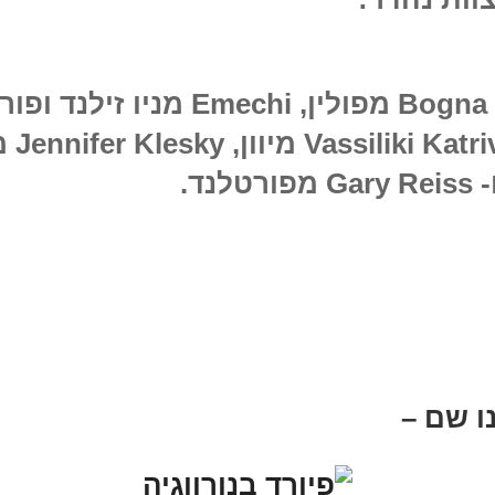
Bogna Scymkievitz מפולין, Emechi מניו ז
ארה"ב, u
לנד.
r
pol
ו שם –
gh