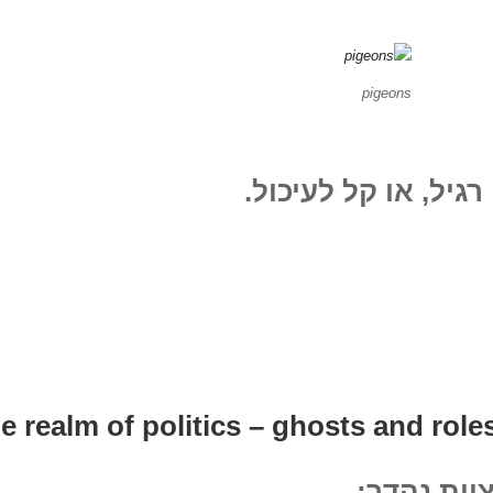
pigeons
גיל, או קל לעיכול.
ם,
,
נים
ע
צוות נהדר: