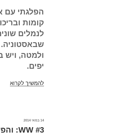
קומות ובריכות
לנמלים שונים
שבאסטוניה. 
ולמטה, ויש ב
יפים.
להמשיך לקרוא
מה
הבאת
איתי
מהים
הבאל
14 במאי 2014
פורסם
WW #3: והפעם, לשם שינוי, הגרמנים באמצע
ב