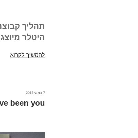
תהליך קבוצתי
היטלר מיוצג 
להמשיך לקרוא
אז
מה
היה
לנו
שם
–
7 במאי 2014
פורסם
've been you
ב