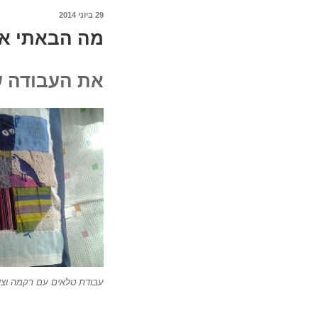
מה
29 ביוני 2014
פורסם
לי
מה הבאתי אי
ב
ולבו
האלה
את העבודה שאני 
עבודת טלאים עם רקמה וציו