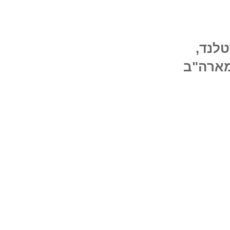
ילנד ופורטלנד,
Vassiliki Katrivan מיוון, Jennifer Klesky מארה"ב