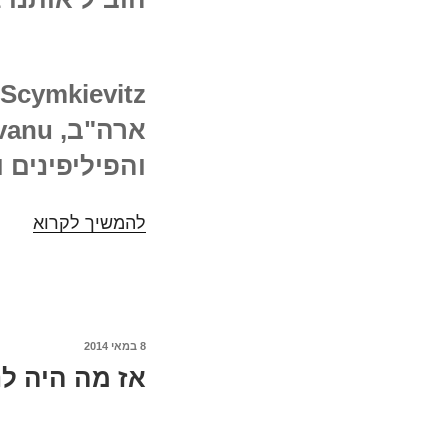
והפיליפינים ו- Gary Reiss מפורט
להמשיך לקרוא
וביום
השני:
The
ealm
of
itics
8 במאי 2014
פורסם
–
אז מה היה לנ
ב
osts
and
roles