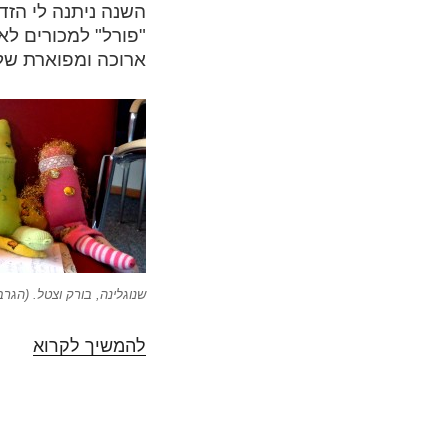
השנה ניתנה לי הזד
מחשב
על
ארוכה ומפוארת של 
מעגל
האקט
שנוגלינה, בורק וצטל. (הגר
להמשיך לקרוא
שבוע
פרוי
בקלי
פורל
או: