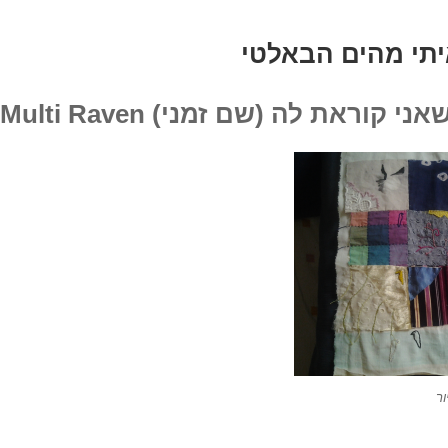
תי מהים הבאלטי
בות
?!
קוראת לה (שם זמני) Multi Raven:
ר